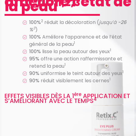
améliore l’état de
1,2,3
la peau
2
100%
réduit la décoloration (
jusqu’à
-26
3
%
)
100%
Améliore l’apparence et de l’état
1
général de la peau
1
100%
lisse la peau autour des yeux
95%
offre une action raffermissante et
1
retend la peau
1
90%
uniformise le teint autour des yeux
1
90%
réduit visiblement les cernes
ère
EFFETS VISIBLES DÈS LA 1
APPLICATION ET
4
S’AMÉLIORANT AVEC LE TEMPS