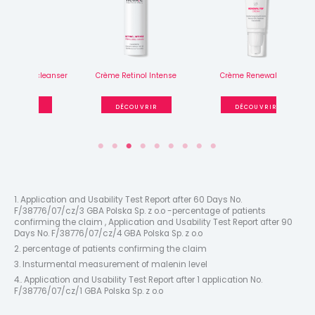
cleanser
Crème Retinol Intense
Crème Renewal TGF
Crème F
R
DÉCOUVRIR
DÉCOUVRIR
1. Application and Usability Test Report after 60 Days No.
F/38776/07/cz/3 GBA Polska Sp. z o.o -percentage of patients
confirming the claim , Application and Usability Test Report after 90
Days No. F/38776/07/cz/4 GBA Polska Sp. z o.o
2. percentage of patients confirming the claim
3. Insturmental measurement of malenin level
4.. Application and Usability Test Report after 1 application No.
F/38776/07/cz/1 GBA Polska Sp. z o.o